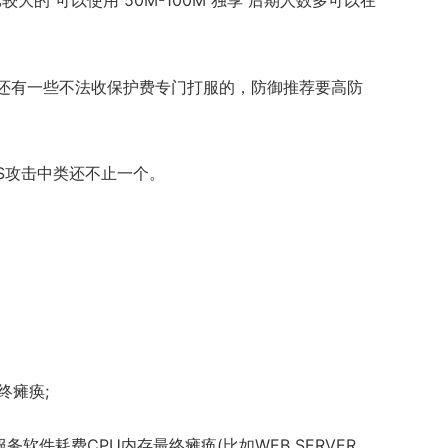
的 可以使用 50M-100M 独享 后期人数多可以在
至还有一些不法收保护费专门打服的，防御推荐要高防
S攻击中类还不止一个。
终瘫痪;
件耗费CPU内存最终瘫痪(比如WEB SERVER、